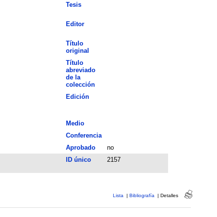
Tesis
Editor
Título
original
Título
abreviado
de la
colección
Edición
Medio
Conferencia
Aprobado
no
ID único
2157
Lista
|
Bibliografía
|
Detalles