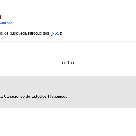
a
vanzada
ios de búsqueda introducidos (
RSS
):
<<
1
>>
ta Canadiense de Estudios Hispanicos