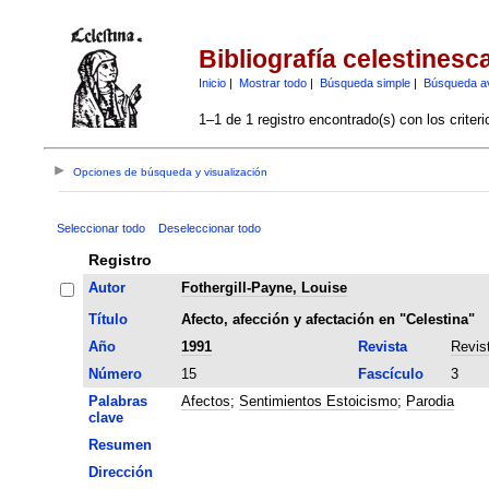
Bibliografía celestinesc
Inicio
|
Mostrar todo
|
Búsqueda simple
|
Búsqueda a
1–1 de 1 registro encontrado(s) con los criter
Opciones de búsqueda y visualización
Seleccionar todo
Deseleccionar todo
Registro
Autor
Fothergill-Payne, Louise
Título
Afecto, afección y afectación en "Celestina"
Año
1991
Revista
Revis
Número
15
Fascículo
3
Palabras
Afectos
;
Sentimientos Estoicismo
;
Parodia
clave
Resumen
Dirección