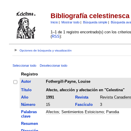
Bibliografía celestinesca
Inicio
|
Mostrar todo
|
Búsqueda simple
|
Búsqueda av
1–1 de 1 registro encontrado(s) con los criteri
(
RSS
):
Opciones de búsqueda y visualización
Seleccionar todo
Deseleccionar todo
Registro
Autor
Fothergill-Payne, Louise
Título
Afecto, afección y afectación en "Celestina"
Año
1991
Revista
Revista Canadien
Número
15
Fascículo
3
Palabras
Afectos
;
Sentimientos Estoicismo
;
Parodia
clave
Resumen
Dirección