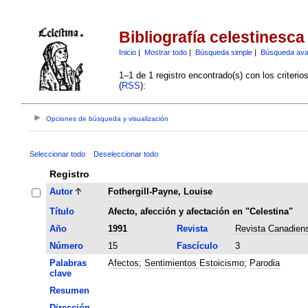
Bibliografía celestinesca
Inicio
|
Mostrar todo
|
Búsqueda simple
|
Búsqueda av
1–1 de 1 registro encontrado(s) con los criteri
(
RSS
):
Opciones de búsqueda y visualización
Seleccionar todo
Deseleccionar todo
Registro
Autor
Fothergill-Payne, Louise
Título
Afecto, afección y afectación en "Celestina"
Año
1991
Revista
Revista Canadien
Número
15
Fascículo
3
Palabras
Afectos
;
Sentimientos Estoicismo
;
Parodia
clave
Resumen
Dirección