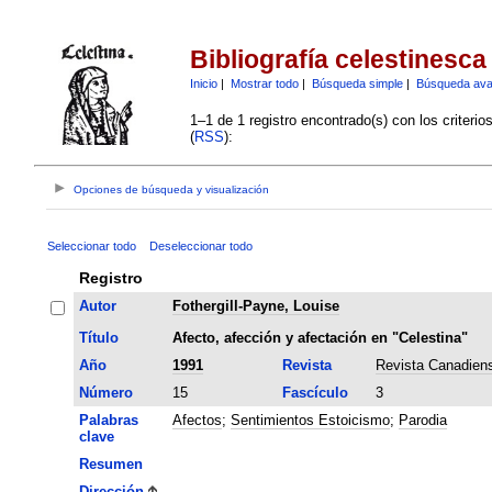
Bibliografía celestinesca
Inicio
|
Mostrar todo
|
Búsqueda simple
|
Búsqueda av
1–1 de 1 registro encontrado(s) con los criteri
(
RSS
):
Opciones de búsqueda y visualización
Seleccionar todo
Deseleccionar todo
Registro
Autor
Fothergill-Payne, Louise
Título
Afecto, afección y afectación en "Celestina"
Año
1991
Revista
Revista Canadien
Número
15
Fascículo
3
Palabras
Afectos
;
Sentimientos Estoicismo
;
Parodia
clave
Resumen
Dirección