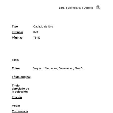
Lista
|
Bibliografía
|
Detalles
Tipo
Capítulo de libro
ID Snow
0738
Páginas
75-89
Tesis
Editor
Vaquero, Mercedes; Deyermond, Alan D.
Título original
Título
abreviado de
la colección
Edición
Medio
Conferencia