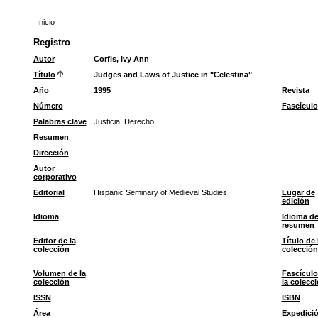
Inicio
Registro
Autor
Corfis, Ivy Ann
Título
Judges and Laws of Justice in "Celestina"
Año
1995
Revista
Número
Fascículo
Palabras clave
Justicia
;
Derecho
Resumen
Dirección
Autor
corporativo
Editorial
Hispanic Seminary of Medieval Studies
Lugar de
edición
Idioma
Idioma de
resumen
Editor de la
Título de 
colección
colección
Volumen de la
Fascículo
colección
la colecc
ISSN
ISBN
Área
Expedici