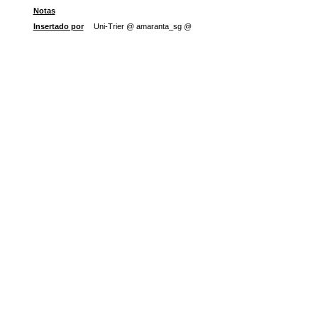
Notas
Insertado por
Uni-Trier @ amaranta_sg @