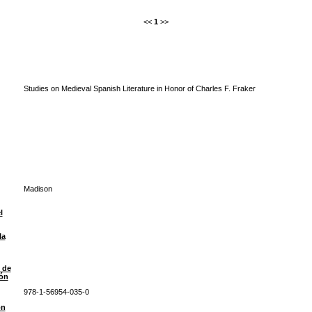
<<
1
>>
Studies on Medieval Spanish Literature in Honor of Charles F. Fraker
Madison
l
la
 de
ión
978-1-56954-035-0
ón