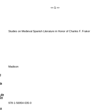
<<
1
>>
Studies on Medieval Spanish Literature in Honor of Charles F. Fraker
Madison
l
la
 de
ión
978-1-56954-035-0
ón