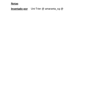
Notas
Insertado por
Uni-Trier @ amaranta_sg @