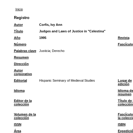
Inicio
Registro
Autor
Corfis, Ivy Ann
Título
Judges and Laws of Justice in "Celestina"
Año
1995
Revista
Número
Fascículo
Palabras clave
Justicia
;
Derecho
Resumen
Dirección
Autor
corporativo
Editorial
Hispanic Seminary of Medieval Studies
Lugar de
edición
Idioma
Idioma de
resumen
Editor de la
Título de 
colección
colección
Volumen de la
Fascículo
colección
la colecc
ISSN
ISBN
Área
Expedici