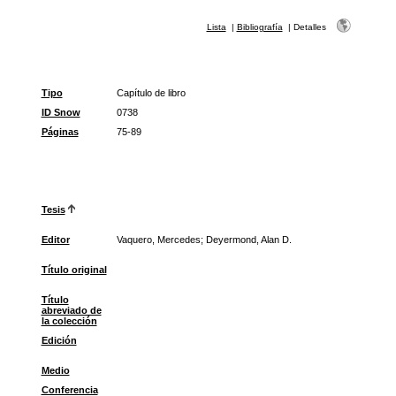
Lista
|
Bibliografía
|
Detalles
Tipo
Capítulo de libro
ID Snow
0738
Páginas
75-89
Tesis
Editor
Vaquero, Mercedes; Deyermond, Alan D.
Título original
Título
abreviado de
la colección
Edición
Medio
Conferencia