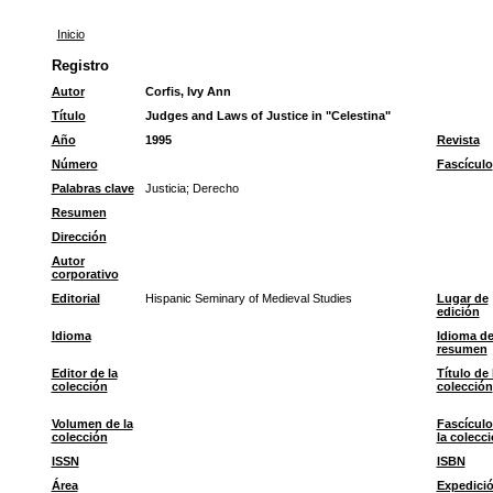
Inicio
Registro
Autor
Corfis, Ivy Ann
Título
Judges and Laws of Justice in "Celestina"
Año
1995
Revista
Número
Fascículo
Palabras clave
Justicia
;
Derecho
Resumen
Dirección
Autor
corporativo
Editorial
Hispanic Seminary of Medieval Studies
Lugar de
edición
Idioma
Idioma de
resumen
Editor de la
Título de 
colección
colección
Volumen de la
Fascículo
colección
la colecc
ISSN
ISBN
Área
Expedici