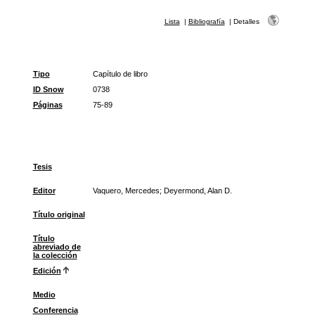
Lista
|
Bibliografía
|
Detalles
Tipo
Capítulo de libro
ID Snow
0738
Páginas
75-89
Tesis
Editor
Vaquero, Mercedes; Deyermond, Alan D.
Título original
Título
abreviado de
la colección
Edición
Medio
Conferencia