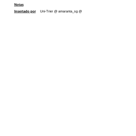
Notas
Insertado por
Uni-Trier @ amaranta_sg @