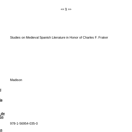
<<
1
>>
Studies on Medieval Spanish Literature in Honor of Charles F. Fraker
Madison
l
la
 de
ión
978-1-56954-035-0
ón