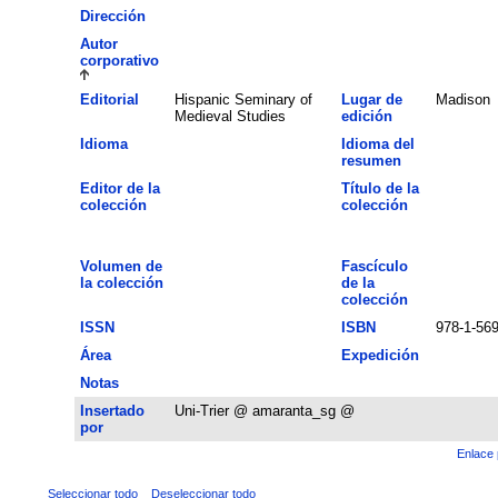
Dirección
Autor
corporativo
Editorial
Hispanic Seminary of
Lugar de
Madison
Medieval Studies
edición
Idioma
Idioma del
resumen
Editor de la
Título de la
colección
colección
Volumen de
Fascículo
la colección
de la
colección
ISSN
ISBN
978-1-56
Área
Expedición
Notas
Insertado
Uni-Trier @ amaranta_sg @
por
Enlace 
Seleccionar todo
Deseleccionar todo