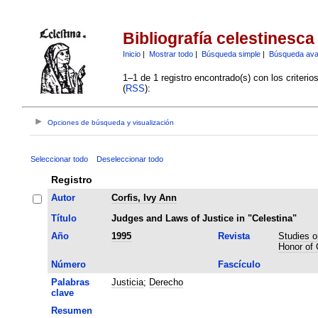
Bibliografía celestinesca
Inicio
|
Mostrar todo
|
Búsqueda simple
|
Búsqueda av
1–1 de 1 registro encontrado(s) con los criteri
(
RSS
):
Opciones de búsqueda y visualización
Seleccionar todo
Deseleccionar todo
Registro
Autor
Corfis, Ivy Ann
Título
Judges and Laws of Justice in "Celestina"
Año
1995
Revista
Studies o
Honor of 
Número
Fascículo
Palabras
Justicia
;
Derecho
clave
Resumen