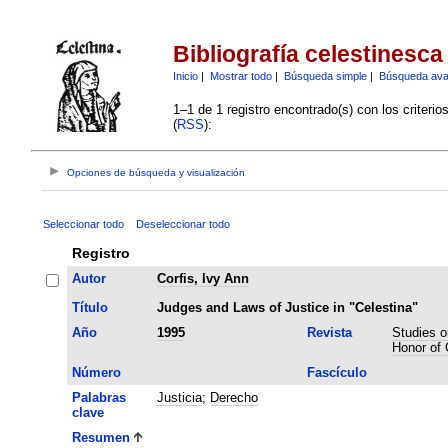
Bibliografía celestinesca
Inicio
|
Mostrar todo
|
Búsqueda simple
|
Búsqueda av
1–1 de 1 registro encontrado(s) con los criteri
(
RSS
):
Opciones de búsqueda y visualización
Seleccionar todo
Deseleccionar todo
Registro
Autor
Corfis, Ivy Ann
Título
Judges and Laws of Justice in "Celestina"
Año
1995
Revista
Studies o
Honor of 
Número
Fascículo
Palabras
Justicia
;
Derecho
clave
Resumen