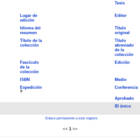
Tesis
Lugar de
Editor
edición
Idioma del
Título
resumen
original
Título de la
Título
colección
abreviado
de la
colección
Fascículo
Edición
de la
colección
ISBN
Medio
Expedición
Conferencia
Aprobado
ID único
Enlace permanente a este registro
<<
1
>>