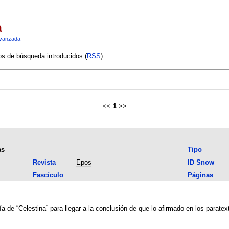
a
vanzada
ios de búsqueda introducidos (
RSS
):
<<
1
>>
as
Tipo
Revista
Epos
ID Snow
Fascículo
Páginas
ría de “Celestina” para llegar a la conclusión de que lo afirmado en los parate