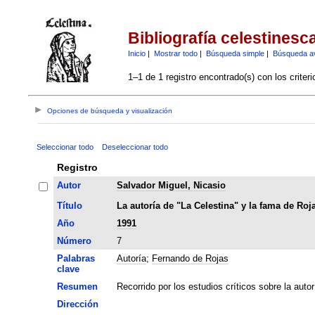
Bibliografía celestinesc
Inicio
|
Mostrar todo
|
Búsqueda simple
|
Búsqueda a
1–1 de 1 registro encontrado(s) con los criter
Opciones de búsqueda y visualización
Seleccionar todo
Deseleccionar todo
Registro
Autor
Salvador Miguel, Nicasio
Título
La autoría de "La Celestina" y la fama de Roj
Año
1991
Número
7
Palabras
Autoría
;
Fernando de Rojas
clave
Resumen
Recorrido por los estudios críticos sobre la auto
Dirección