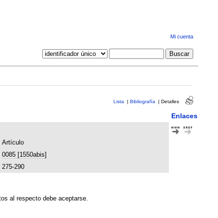
Mi cuenta
Lista
|
Bibliografía
|
Detalles
Enlaces
Artículo
0085 [1550abis]
275-290
xtos al respecto debe aceptarse.