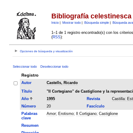
Bibliografía celestinesca
Inicio
|
Mostrar todo
|
Búsqueda simple
|
Búsqueda av
1–1 de 1 registro encontrado(s) con los criteri
(
RSS
):
Opciones de búsqueda y visualización
Seleccionar todo
Deseleccionar todo
Registro
Autor
Castells, Ricardo
Título
"Il Cortegiano" de Castiglione y la representa
Año
1995
Revista
Castilla: Es
Número
20
Fascículo
Palabras
Amor
;
Erotismo
;
Il Cortigiano
;
Castiglione
clave
Resumen
Dirección