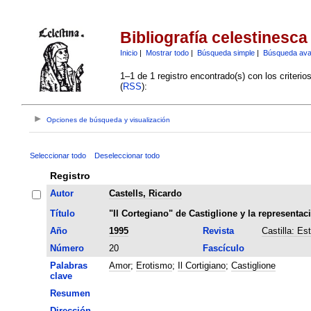
Bibliografía celestinesca
Inicio
|
Mostrar todo
|
Búsqueda simple
|
Búsqueda av
1–1 de 1 registro encontrado(s) con los criteri
(
RSS
):
Opciones de búsqueda y visualización
Seleccionar todo
Deseleccionar todo
Registro
Autor
Castells, Ricardo
Título
"Il Cortegiano" de Castiglione y la representa
Año
1995
Revista
Castilla: Es
Número
20
Fascículo
Palabras
Amor
;
Erotismo
;
Il Cortigiano
;
Castiglione
clave
Resumen
Dirección