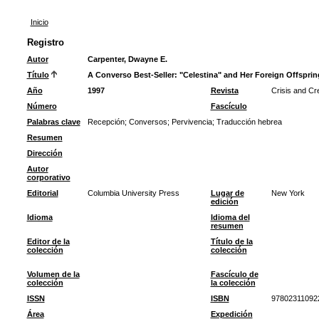
Inicio
Registro
Autor
Carpenter, Dwayne E.
Título
A Converso Best-Seller: "Celestina" and Her Foreign Offsprin
Año
1997
Revista
Crisis and Cr
Número
Fascículo
Palabras clave
Recepción
;
Conversos
;
Pervivencia
;
Traducción hebrea
Resumen
Dirección
Autor
corporativo
Editorial
Columbia University Press
Lugar de
New York
edición
Idioma
Idioma del
resumen
Editor de la
Título de la
colección
colección
Volumen de la
Fascículo de
colección
la colección
ISSN
ISBN
97802311092
Área
Expedición