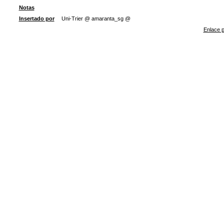
Notas
Insertado por
Uni-Trier @ amaranta_sg @
Enlace p