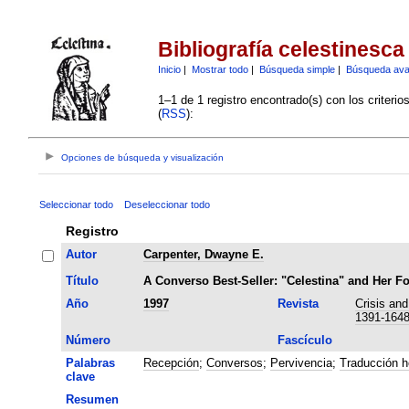
Bibliografía celestinesca
Inicio
|
Mostrar todo
|
Búsqueda simple
|
Búsqueda av
1–1 de 1 registro encontrado(s) con los criteri
(
RSS
):
Opciones de búsqueda y visualización
Seleccionar todo
Deseleccionar todo
Registro
Autor
Carpenter, Dwayne E.
Título
A Converso Best-Seller: "Celestina" and Her Fo
Año
1997
Revista
Crisis and
1391-164
Número
Fascículo
Palabras
Recepción
;
Conversos
;
Pervivencia
;
Traducción h
clave
Resumen