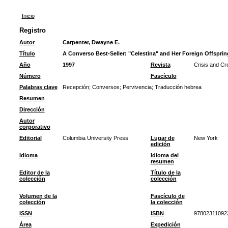
Inicio
Registro
Autor
Carpenter, Dwayne E.
Título
A Converso Best-Seller: "Celestina" and Her Foreign Offsprin
Año
1997
Revista
Crisis and Cr
Número
Fascículo
Palabras clave
Recepción
;
Conversos
;
Pervivencia
;
Traducción hebrea
Resumen
Dirección
Autor
corporativo
Editorial
Columbia University Press
Lugar de
New York
edición
Idioma
Idioma del
resumen
Editor de la
Título de la
colección
colección
Volumen de la
Fascículo de
colección
la colección
ISSN
ISBN
97802311092
Área
Expedición