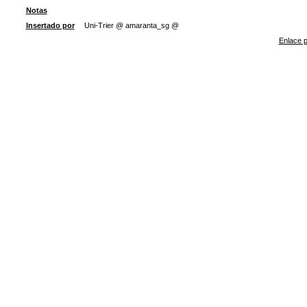
Notas
Insertado por
Uni-Trier @ amaranta_sg @
Enlace p