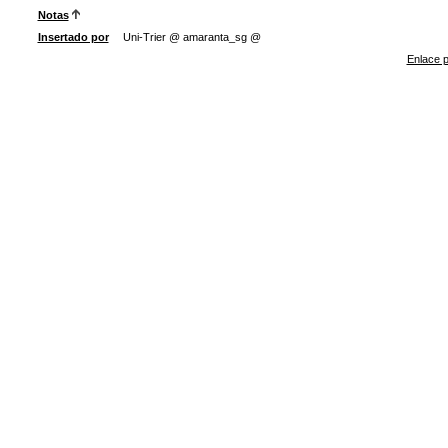
Notas
Insertado por
Uni-Trier @ amaranta_sg @
Enlace p