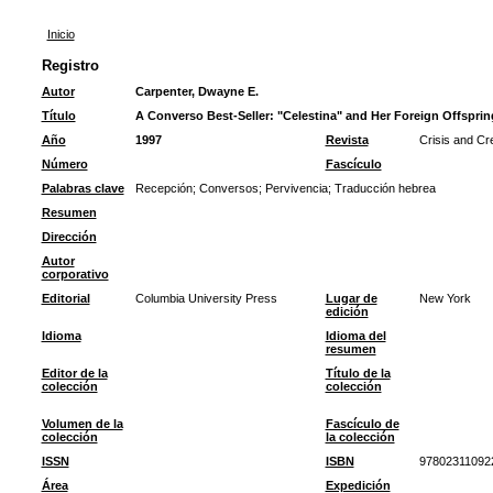
Inicio
Registro
Autor
Carpenter, Dwayne E.
Título
A Converso Best-Seller: "Celestina" and Her Foreign Offsprin
Año
1997
Revista
Crisis and Cr
Número
Fascículo
Palabras clave
Recepción
;
Conversos
;
Pervivencia
;
Traducción hebrea
Resumen
Dirección
Autor
corporativo
Editorial
Columbia University Press
Lugar de
New York
edición
Idioma
Idioma del
resumen
Editor de la
Título de la
colección
colección
Volumen de la
Fascículo de
colección
la colección
ISSN
ISBN
97802311092
Área
Expedición