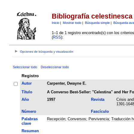
Bibliografía celestinesca
Inicio
|
Mostrar todo
|
Búsqueda simple
|
Búsqueda av
1–1 de 1 registro encontrado(s) con los criteri
(
RSS
):
Opciones de búsqueda y visualización
Seleccionar todo
Deseleccionar todo
Registro
Autor
Carpenter, Dwayne E.
Título
A Converso Best-Seller: "Celestina" and Her Fo
Año
1997
Revista
Crisis and
1391-164
Número
Fascículo
Palabras
Recepción
;
Conversos
;
Pervivencia
;
Traducción h
clave
Resumen