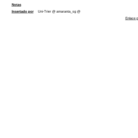
Notas
Insertado por
Uni-Trier @ amaranta_sg @
Enlace p