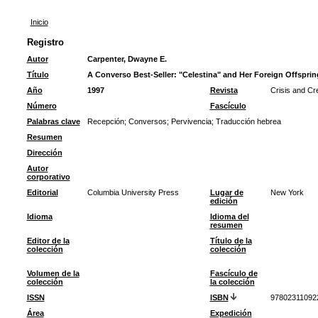
Inicio
Registro
Autor
Carpenter, Dwayne E.
Título
A Converso Best-Seller: "Celestina" and Her Foreign Offsprin
Año
1997
Revista
Crisis and Cr
Número
Fascículo
Palabras clave
Recepción
;
Conversos
;
Pervivencia
;
Traducción hebrea
Resumen
Dirección
Autor
corporativo
Editorial
Columbia University Press
Lugar de
New York
edición
Idioma
Idioma del
resumen
Editor de la
Título de la
colección
colección
Volumen de la
Fascículo de
colección
la colección
ISSN
ISBN
97802311092
Área
Expedición