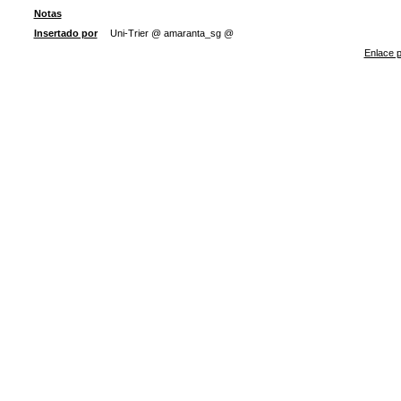
Notas
Insertado por
Uni-Trier @ amaranta_sg @
Enlace p