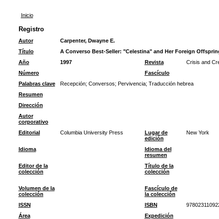
Inicio
Registro
Autor
Carpenter, Dwayne E.
Título
A Converso Best-Seller: "Celestina" and Her Foreign Offsprin
Año
1997
Revista
Crisis and Cr
Número
Fascículo
Palabras clave
Recepción
;
Conversos
;
Pervivencia
;
Traducción hebrea
Resumen
Dirección
Autor
corporativo
Editorial
Columbia University Press
Lugar de
New York
edición
Idioma
Idioma del
resumen
Editor de la
Título de la
colección
colección
Volumen de la
Fascículo de
colección
la colección
ISSN
ISBN
97802311092
Área
Expedición