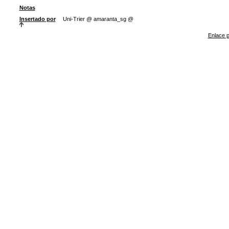
Notas
Insertado por
Uni-Trier @ amaranta_sg @
Enlace p