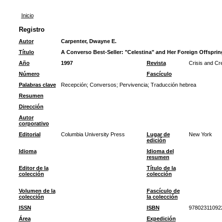
Inicio
Registro
Autor
Carpenter, Dwayne E.
Título
A Converso Best-Seller: "Celestina" and Her Foreign Offsprin
Año
1997
Revista
Crisis and Cr
Número
Fascículo
Palabras clave
Recepción
;
Conversos
;
Pervivencia
;
Traducción hebrea
Resumen
Dirección
Autor
corporativo
Editorial
Columbia University Press
Lugar de
New York
edición
Idioma
Idioma del
resumen
Editor de la
Título de la
colección
colección
Volumen de la
Fascículo de
colección
la colección
ISSN
ISBN
97802311092
Área
Expedición