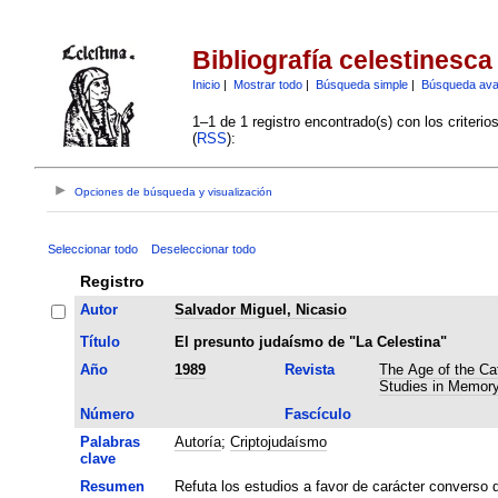
Bibliografía celestinesca
Inicio
|
Mostrar todo
|
Búsqueda simple
|
Búsqueda av
1–1 de 1 registro encontrado(s) con los criteri
(
RSS
):
Opciones de búsqueda y visualización
Seleccionar todo
Deseleccionar todo
Registro
Autor
Salvador Miguel, Nicasio
Título
El presunto judaísmo de "La Celestina"
Año
1989
Revista
The Age of the Ca
Studies in Memor
Número
Fascículo
Palabras
Autoría
;
Criptojudaísmo
clave
Resumen
Refuta los estudios a favor de carácter converso d