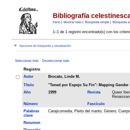
Bibliografía celestinesc
Inicio
|
Mostrar todo
|
Búsqueda simple
|
Búsqueda a
1–1 de 1 registro encontrado(s) con los criter
Opciones de búsqueda y visualización
Seleccionar todo
Deseleccionar todo
Registro
Autor
Brocato, Linde M.
Título
"Tened por Espejo Su Fin": Mapping Gender a
Año
1999
Revista
Queer Iber
Renaissan
Número
Fascículo
Palabras
Carajicomedia
;
Pleito del manto
;
Género
;
Cuerp
clave
Resumen
Dirección