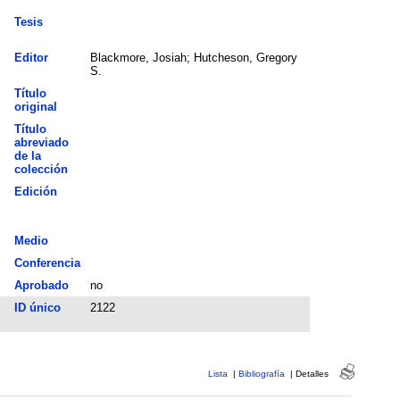
Tesis
Editor
Blackmore, Josiah; Hutcheson, Gregory
S.
Título
original
Título
abreviado
de la
colección
Edición
Medio
Conferencia
Aprobado
no
ID único
2122
Lista
|
Bibliografía
|
Detalles