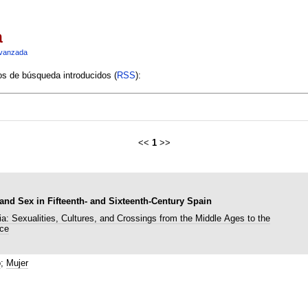
a
vanzada
ios de búsqueda introducidos (
RSS
):
<<
1
>>
nd Sex in Fifteenth- and Sixteenth-Century Spain
ia: Sexualities, Cultures, and Crossings from the Middle Ages to the
ce
o
;
Mujer