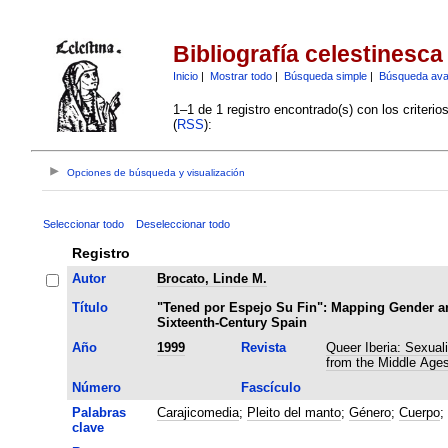
Bibliografía celestinesca
Inicio
|
Mostrar todo
|
Búsqueda simple
|
Búsqueda av
1–1 de 1 registro encontrado(s) con los criteri
(
RSS
):
Opciones de búsqueda y visualización
Seleccionar todo
Deseleccionar todo
Registro
Autor
Brocato, Linde M.
Título
"Tened por Espejo Su Fin": Mapping Gender an
Sixteenth-Century Spain
Año
1999
Revista
Queer Iberia: Sexuali
from the Middle Age
Número
Fascículo
Palabras
Carajicomedia
;
Pleito del manto
;
Género
;
Cuerpo
;
clave