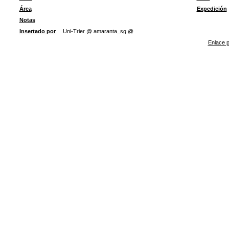
Área
Expedición
Notas
Insertado por
Uni-Trier @ amaranta_sg @
Enlace p