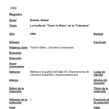
Inicio
Registro
Autor
Beltrán, Rafael
Título
La huella de "Tirant lo Blanc" en la "Celestina"
Año
1994
Revista
Número
Fascículo
Palabras clave
Tirant lo Blanc
;
Literatura comparada
Resumen
Dirección
Autor
corporativo
Editorial
Biblioteca Española del Siglo XV, Departamento de
Lugar de
Literatura Española e Hispanoamericana
edición
Idioma
Idioma del
resumen
Editor de la
Título de la
colección
colección
Volumen de la
1
Fascículo d
colección
la colección
ISSN
ISBN