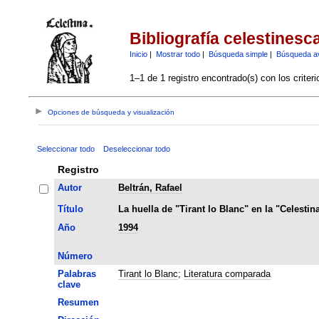
Bibliografía celestinesc
Inicio
|
Mostrar todo
|
Búsqueda simple
|
Búsqueda a
1–1 de 1 registro encontrado(s) con los criter
Opciones de búsqueda y visualización
Seleccionar todo
Deseleccionar todo
Registro
Autor
Beltrán, Rafael
Título
La huella de "Tirant lo Blanc" en la "Celestin
Año
1994
Número
Palabras
Tirant lo Blanc
;
Literatura comparada
clave
Resumen