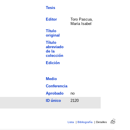
Tesis
Editor
Toro Pascua,
María Isabel
Título
original
Título
abreviado
de la
colección
Edición
Medio
Conferencia
Aprobado
no
ID único
2120
Lista
|
Bibliografía
|
Detalles