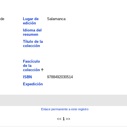
 de
Lugar de
Salamanca
edición
Idioma del
resumen
Título de la
colección
Fascículo
de la
colección
ISBN
9788492030514
Expedición
Enlace permanente a este registro
<<
1
>>