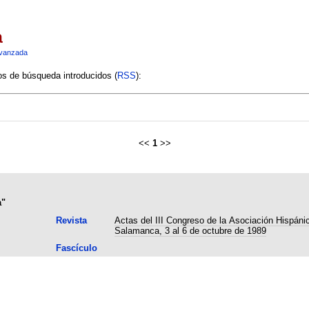
a
vanzada
ios de búsqueda introducidos (
RSS
):
<<
1
>>
a"
Revista
Actas del III Congreso de la Asociación Hispánic
Salamanca, 3 al 6 de octubre de 1989
Fascículo