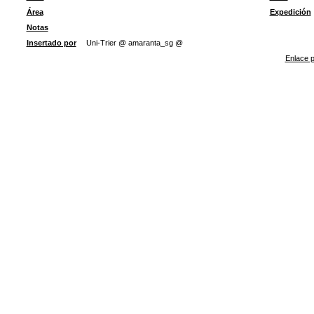
Área
Expedición
Notas
Insertado por
Uni-Trier @ amaranta_sg @
Enlace p