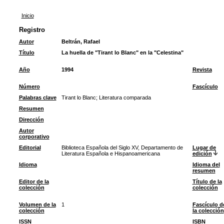
Inicio
Registro
Autor
Beltrán, Rafael
Título
La huella de "Tirant lo Blanc" en la "Celestina"
Año
1994
Revista
Número
Fascículo
Palabras clave
Tirant lo Blanc
;
Literatura comparada
Resumen
Dirección
Autor
corporativo
Editorial
Biblioteca Española del Siglo XV, Departamento de
Lugar de
Literatura Española e Hispanoamericana
edición
Idioma
Idioma del
resumen
Editor de la
Título de la
colección
colección
Volumen de la
1
Fascículo d
colección
la colección
ISSN
ISBN