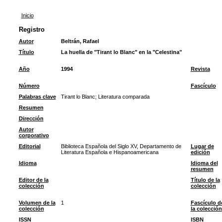
Inicio
Registro
Autor
Beltrán, Rafael
Título
La huella de "Tirant lo Blanc" en la "Celestina"
Año
1994
Revista
Número
Fascículo
Palabras clave
Tirant lo Blanc
;
Literatura comparada
Resumen
Dirección
Autor
corporativo
Editorial
Biblioteca Española del Siglo XV, Departamento de
Lugar de
Literatura Española e Hispanoamericana
edición
Idioma
Idioma del
resumen
Editor de la
Título de la
colección
colección
Volumen de la
1
Fascículo d
colección
la colección
ISSN
ISBN