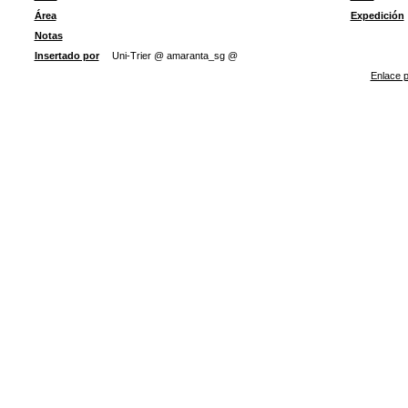
Área
Expedición
Notas
Insertado por
Uni-Trier @ amaranta_sg @
Enlace p