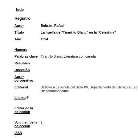
Inicio
Registro
Autor
Beltrán, Rafael
Título
La huella de "Tirant lo Blanc" en la "Celestina"
Año
1994
Número
Palabras clave
Tirant lo Blanc
;
Literatura comparada
Resumen
Dirección
Autor
corporativo
Editorial
Biblioteca Española del Siglo XV, Departamento de Literatura Esp
Hispanoamericana
Idioma
Editor de la
colección
Volumen de la
1
colección
ISSN