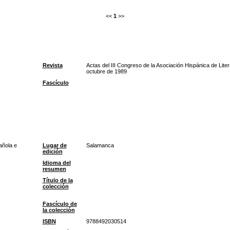
<<
1
>>
Revista
Actas del III Congreso de la Asociación Hispánica de Lite
octubre de 1989
Fascículo
añola e
Lugar de
Salamanca
edición
Idioma del
resumen
Título de la
colección
Fascículo de
la colección
ISBN
9788492030514