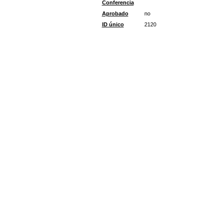
Conferencia
Aprobado
no
ID único
2120