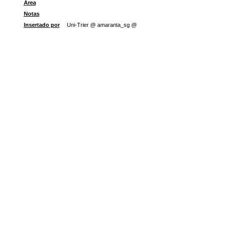
Área
Notas
Insertado por
Uni-Trier @ amaranta_sg @