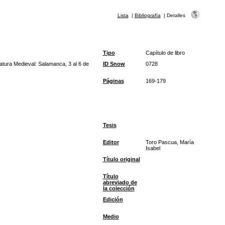
Lista
|
Bibliografía
|
Detalles
Tipo
Capítulo de libro
ratura Medieval: Salamanca, 3 al 6 de
ID Snow
0728
Páginas
169-179
Tesis
Editor
Toro Pascua, María
Isabel
Título original
Título
abreviado de
la colección
Edición
Medio