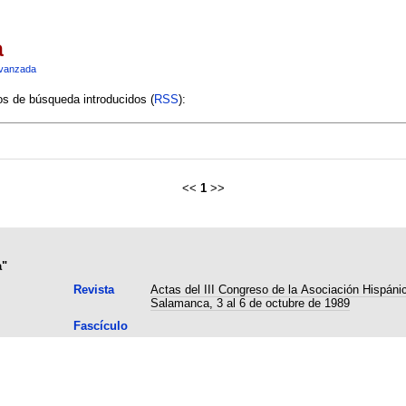
a
vanzada
ios de búsqueda introducidos (
RSS
):
<<
1
>>
a"
Revista
Actas del III Congreso de la Asociación Hispánic
Salamanca, 3 al 6 de octubre de 1989
Fascículo