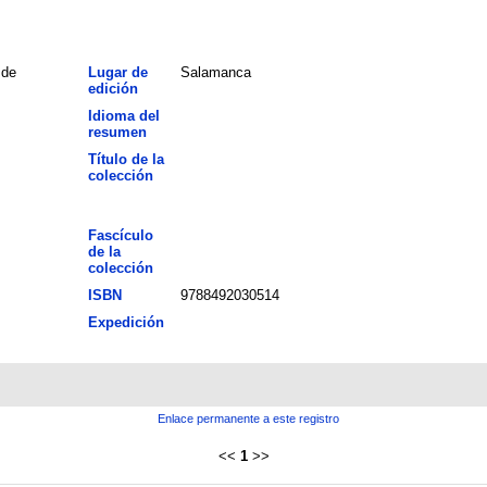
 de
Lugar de
Salamanca
edición
Idioma del
resumen
Título de la
colección
Fascículo
de la
colección
ISBN
9788492030514
Expedición
Enlace permanente a este registro
<<
1
>>