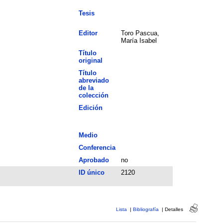
Tesis
Editor
Toro Pascua,
María Isabel
Título
original
Título
abreviado
de la
colección
Edición
Medio
Conferencia
Aprobado
no
ID único
2120
Lista
|
Bibliografía
|
Detalles