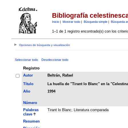
Bibliografía celestinesc
Inicio
|
Mostrar todo
|
Búsqueda simple
|
Búsqueda a
1–1 de 1 registro encontrado(s) con los criter
Opciones de búsqueda y visualización
Seleccionar todo
Deseleccionar todo
Registro
Autor
Beltrán, Rafael
Título
La huella de "Tirant lo Blanc" en la "Celestin
Año
1994
Número
Palabras
Tirant lo Blanc
;
Literatura comparada
clave
Resumen