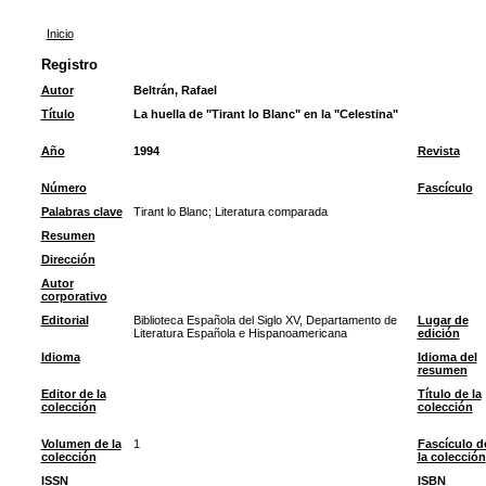
Inicio
Registro
Autor
Beltrán, Rafael
Título
La huella de "Tirant lo Blanc" en la "Celestina"
Año
1994
Revista
Número
Fascículo
Palabras clave
Tirant lo Blanc
;
Literatura comparada
Resumen
Dirección
Autor
corporativo
Editorial
Biblioteca Española del Siglo XV, Departamento de
Lugar de
Literatura Española e Hispanoamericana
edición
Idioma
Idioma del
resumen
Editor de la
Título de la
colección
colección
Volumen de la
1
Fascículo d
colección
la colección
ISSN
ISBN