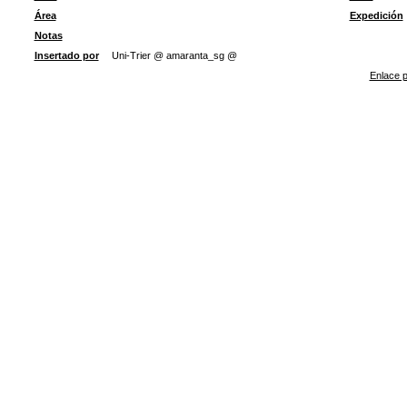
Área
Expedición
Notas
Insertado por
Uni-Trier @ amaranta_sg @
Enlace p