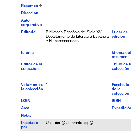
Resumen
Dirección
Autor
corporativo
Editorial
Biblioteca Española del Siglo XV,
Lugar de
Departamento de Literatura Española
edición
e Hispanoamericana
Idioma
Idioma del
resumen
Editor de la
Título de l
colección
colección
Volumen de
1
Fascículo
la colección
de la
colección
ISSN
ISBN
Área
Expedició
Notas
Insertado
Uni-Trier @ amaranta_sg @
por