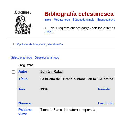
Bibliografía celestinesca
Inicio
|
Mostrar todo
|
Búsqueda simple
|
Búsqueda av
1–1 de 1 registro encontrado(s) con los criteri
(
RSS
):
Opciones de búsqueda y visualización
Seleccionar todo
Deseleccionar todo
Registro
Autor
Beltrán, Rafael
Título
La huella de "Tirant lo Blanc" en la "Celestina"
Año
1994
Revista
Número
Fascículo
Palabras
Tirant lo Blanc
;
Literatura comparada
clave