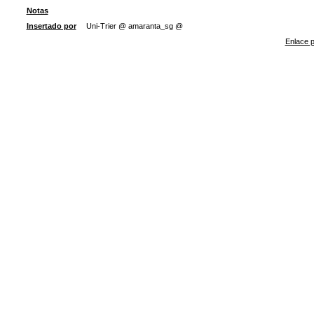
Notas
Insertado por
Uni-Trier @ amaranta_sg @
Enlace p