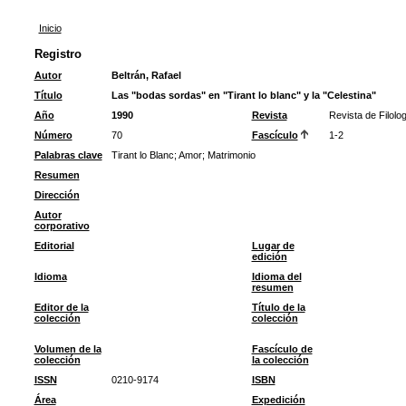
Inicio
Registro
Autor
Beltrán, Rafael
Título
Las "bodas sordas" en "Tirant lo blanc" y la "Celestina"
Año
1990
Revista
Revista de Filolo
Número
70
Fascículo
1-2
Palabras clave
Tirant lo Blanc
;
Amor
;
Matrimonio
Resumen
Dirección
Autor
corporativo
Editorial
Lugar de
edición
Idioma
Idioma del
resumen
Editor de la
Título de la
colección
colección
Volumen de la
Fascículo de
colección
la colección
ISSN
0210-9174
ISBN
Área
Expedición