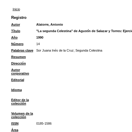
Inicio
Registro
Autor
Alatorre, Antonio
Título
"La segunda Celestina" de Agustín de Salazar y Torres: Ejercic
Año
1990
Número
14
Palabras clave
Sor Juana Inés de la Cruz
;
Segunda Celestina
Resumen
Dirección
Autor
corporativo
Editorial
Idioma
Editor de la
colección
Volumen de la
colección
ISSN
0185-1586
Área