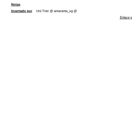
Notas
Insertado por
Uni-Trier @ amaranta_sg @
Enlace p