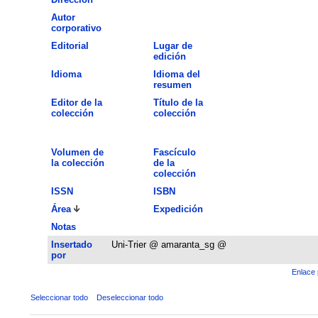
Autor
corporativo
Editorial
Lugar de
edición
Idioma
Idioma del
resumen
Editor de la
Título de la
colección
colección
Volumen de
Fascículo
la colección
de la
colección
ISSN
ISBN
Área
Expedición
Notas
Insertado
Uni-Trier @ amaranta_sg @
por
Enlace 
Seleccionar todo
Deseleccionar todo