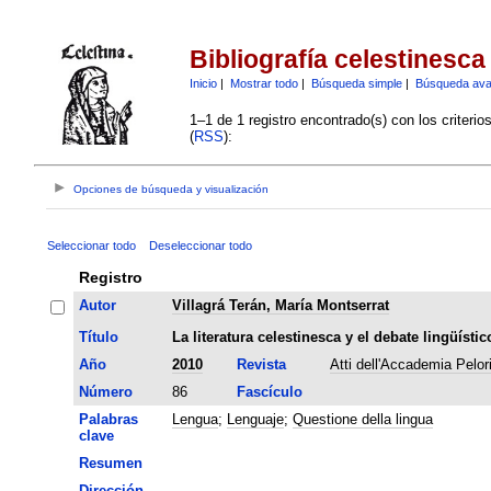
Bibliografía celestinesca
Inicio
|
Mostrar todo
|
Búsqueda simple
|
Búsqueda av
1–1 de 1 registro encontrado(s) con los criteri
(
RSS
):
Opciones de búsqueda y visualización
Seleccionar todo
Deseleccionar todo
Registro
Autor
Villagrá Terán, María Montserrat
Título
La literatura celestinesca y el debate lingüísti
Año
2010
Revista
Atti dell'Accademia Pelori
Número
86
Fascículo
Palabras
Lengua
;
Lenguaje
;
Questione della lingua
clave
Resumen
Dirección