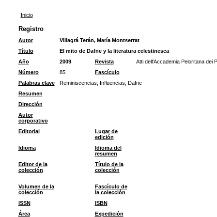
Inicio
Registro
Autor
Villagrá Terán, María Montserrat
Título
El mito de Dafne y la literatura celestinesca
Año
2009
Revista
Atti dell'Accademia Peloritana dei P
Número
85
Fascículo
Palabras clave
Reminiscencias
;
Influencias
;
Dafne
Resumen
Dirección
Autor
corporativo
Editorial
Lugar de
edición
Idioma
Idioma del
resumen
Editor de la
Título de la
colección
colección
Volumen de la
Fascículo de
colección
la colección
ISSN
ISBN
Área
Expedición