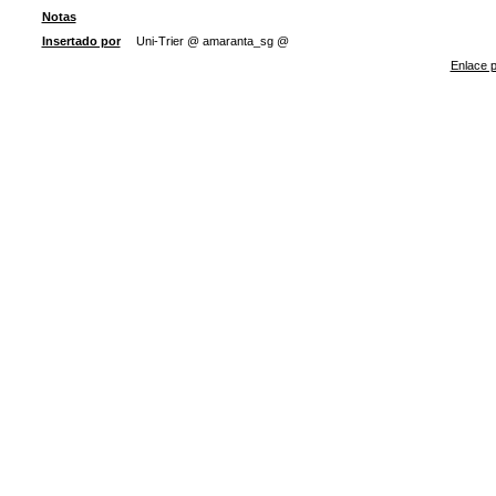
Notas
Insertado por
Uni-Trier @ amaranta_sg @
Enlace p