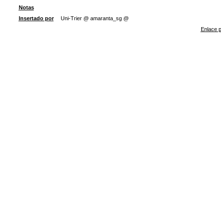
Notas
Insertado por
Uni-Trier @ amaranta_sg @
Enlace p