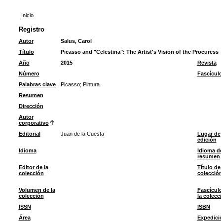
Inicio
Registro
Autor
Salus, Carol
Título
Picasso and "Celestina": The Artist's Vision of the Procuress
Año
2015
Revista
Número
Fascícul
Palabras clave
Picasso
;
Pintura
Resumen
Dirección
Autor
corporativo
Editorial
Juan de la Cuesta
Lugar de
edición
Idioma
Idioma d
resumen
Editor de la
Título de
colección
colecció
Volumen de la
Fascícul
colección
la colecc
ISSN
ISBN
Área
Expedici