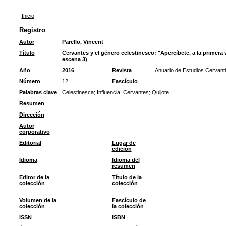
Inicio
Registro
Autor
Parello, Vincent
Título
Cervantes y el género celestinesco: "Apercíbete, a la primera v
escena 3)
Año
2016
Revista
Anuario de Estudios Cervant
Número
12
Fascículo
Palabras clave
Celestinesca
;
Influencia
;
Cervantes
;
Quijote
Resumen
Dirección
Autor
corporativo
Editorial
Lugar de
edición
Idioma
Idioma del
resumen
Editor de la
Título de la
colección
colección
Volumen de la
Fascículo de
colección
la colección
ISSN
ISBN