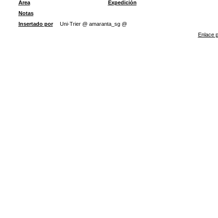
Área
Expedición
Notas
Insertado por
Uni-Trier @ amaranta_sg @
Enlace p