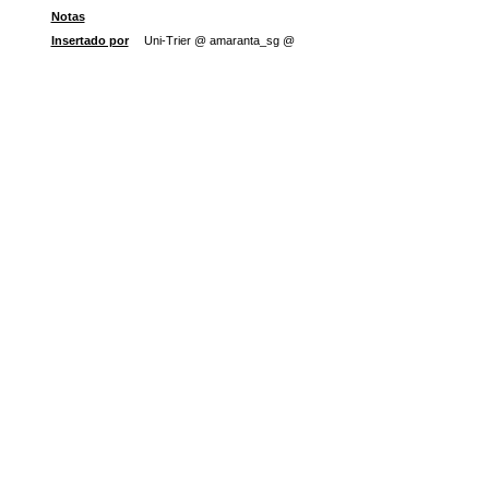
Notas
Insertado por
Uni-Trier @ amaranta_sg @