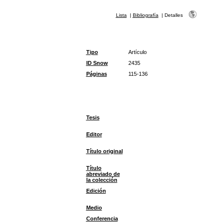
Lista
|
Bibliografía
|
Detalles
Tipo
Artículo
ID Snow
2435
Páginas
115-136
Tesis
Editor
Título original
Título
abreviado de
la colección
Edición
Medio
Conferencia