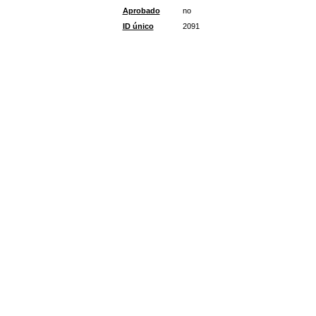
Aprobado
no
ID único
2091