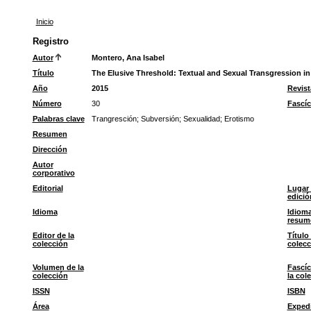
Inicio
Registro
Autor
Montero, Ana Isabel
Título
The Elusive Threshold: Textual and Sexual Transgression in 
Año
2015
Revist
Número
30
Fascíc
Palabras clave
Trangresción
;
Subversión
;
Sexualidad
;
Erotismo
Resumen
Dirección
Autor
corporativo
Editorial
Lugar
edició
Idioma
Idioma
resum
Editor de la
Título 
colección
colecc
Volumen de la
Fascíc
colección
la col
ISSN
ISBN
Área
Exped