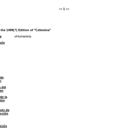
<<
1
>>
the 1499(?) Edition of "Celestina"
a
eHumanista
ulo
 de
n
 del
en
de la
ión
ulo de
ección
ición