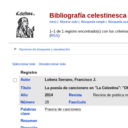
Bibliografía celestinesca
Inicio
|
Mostrar todo
|
Búsqueda simple
|
Búsqueda av
1–1 de 1 registro encontrado(s) con los criteri
(
RSS
):
Opciones de búsqueda y visualización
Seleccionar todo
Deseleccionar todo
Registro
Autor
Lobera Serrano, Francisco J.
Título
La poesía de cancionero en "La Celestina": "Oh
Año
2014
Revista
Revista de poética m
Número
28
Fascículo
Palabras
Poesía de cancionero
clave
Resumen
Dirección