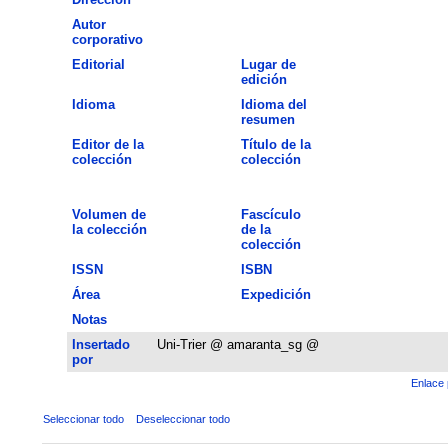
Autor
corporativo
Editorial
Lugar de
edición
Idioma
Idioma del
resumen
Editor de la
Título de la
colección
colección
Volumen de
Fascículo
la colección
de la
colección
ISSN
ISBN
Área
Expedición
Notas
Insertado
Uni-Trier @ amaranta_sg @
por
Enlace 
Seleccionar todo
Deseleccionar todo