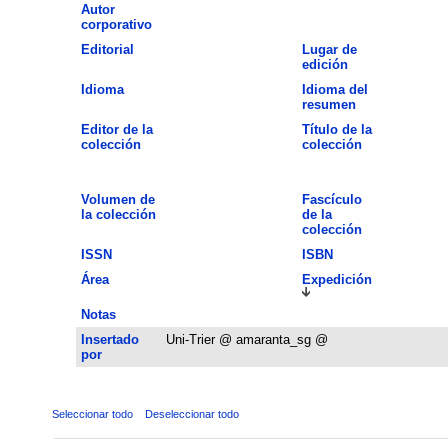
Autor
corporativo
Editorial
Lugar de
edición
Idioma
Idioma del
resumen
Editor de la
Título de la
colección
colección
Volumen de
Fascículo
la colección
de la
colección
ISSN
ISBN
Área
Expedición
Notas
Insertado
Uni-Trier @ amaranta_sg @
por
Seleccionar todo
Deseleccionar todo