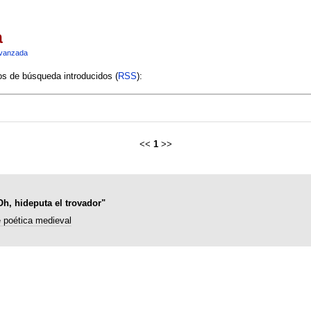
a
vanzada
ios de búsqueda introducidos (
RSS
):
<<
1
>>
Oh, hideputa el trovador"
 poética medieval