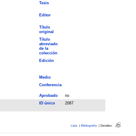
Tesis
Editor
Título
original
Título
abreviado
de la
colección
Edición
Medio
Conferencia
Aprobado
no
ID único
2087
Lista
|
Bibliografía
|
Detalles