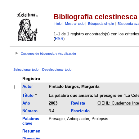
Bibliografía celestinesca
Inicio
|
Mostrar todo
|
Búsqueda simple
|
Búsqueda av
1–1 de 1 registro encontrado(s) con los criteri
(
RSS
):
Opciones de búsqueda y visualización
Seleccionar todo
Deseleccionar todo
Registro
Autor
Pintado Burgos, Margarita
Título
La palabra que amarra: El presagio en "La Cele
Año
2003
Revista
CIEHL: Cuadernos Inter
Número
3-4
Fascículo
Palabras
Presagio
;
Anticipación
;
Prolepsis
clave
Resumen
Dirección