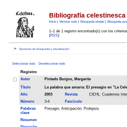
Bibliografía celestinesca
Inicio
|
Mostrar todo
|
Búsqueda simple
|
Búsqueda av
1–1 de 1 registro encontrado(s) con los criteri
(
RSS
):
Opciones de búsqueda y visualización
Seleccionar todo
Deseleccionar todo
Registro
Autor
Pintado Burgos, Margarita
Título
La palabra que amarra: El presagio en "La Cele
Año
2003
Revista
CIEHL: Cuadernos Inter
Número
3-4
Fascículo
Palabras
Presagio
;
Anticipación
;
Prolepsis
clave
Resumen
Dirección