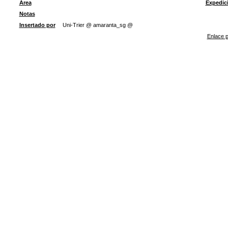
Área
Expedic
Notas
Insertado por
Uni-Trier @ amaranta_sg @
Enlace p