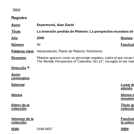
Inicio
Registro
Autor
Deyermond, Alan David
Título
La inversión perdida de Pleberio: La perspectiva mundana de 
Año
2008
Revista
Número
40
Fascícu
Palabras clave
Interpretación
;
Planto de Pleberio
;
Pesimismo
Resumen
Pleberio aparece como un personaje negativo, sobre el que recae to
The Worldly Perspective of 'Celestina', Act 21”, recogido en los re
Dirección
Autor
corporativo
Editorial
Lugar d
edición
Idioma
Idioma d
resume
Editor de la
Título de
colección
colecci
Volumen de la
Fascícu
colección
la colec
ISSN
0188-6657
ISBN