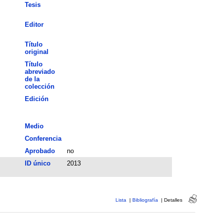
Tesis
Editor
Título
original
Título
abreviado
de la
colección
Edición
Medio
Conferencia
Aprobado
no
ID único
2013
Lista
|
Bibliografía
|
Detalles