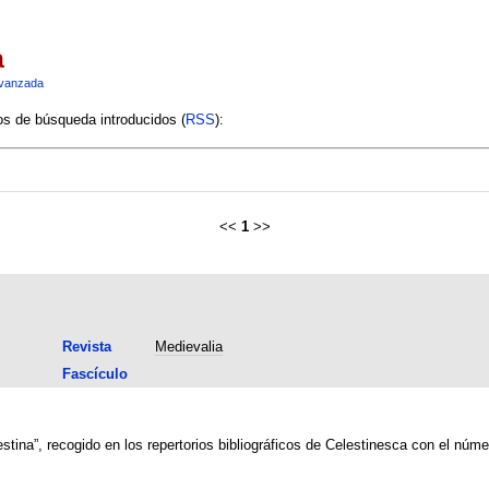
a
vanzada
ios de búsqueda introducidos (
RSS
):
<<
1
>>
Revista
Medievalia
Fascículo
estina”, recogido en los repertorios bibliográficos de Celestinesca con el núm