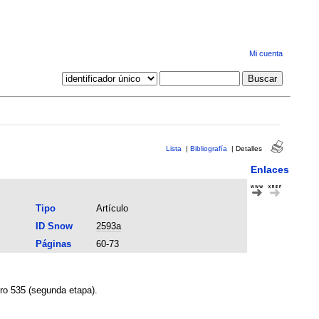
Mi cuenta
Lista
|
Bibliografía
|
Detalles
Enlaces
Tipo
Artículo
ID Snow
2593a
Páginas
60-73
ero 535 (segunda etapa).