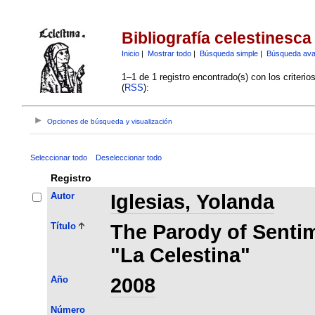
Bibliografía celestinesca
Inicio
|
Mostrar todo
|
Búsqueda simple
|
Búsqueda av
1–1 de 1 registro encontrado(s) con los criteri
(
RSS
):
Opciones de búsqueda y visualización
Seleccionar todo
Deseleccionar todo
Registro
Autor
Iglesias, Yolanda
Título
The Parody of Senti
"La Celestina"
Año
2008
Número