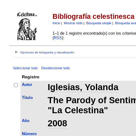
Bibliografía celestinesca
Inicio
|
Mostrar todo
|
Búsqueda simple
|
Búsqueda av
1–1 de 1 registro encontrado(s) con los criteri
(
RSS
):
Opciones de búsqueda y visualización
Seleccionar todo
Deseleccionar todo
Registro
Autor
Iglesias, Yolanda
Título
The Parody of Senti
"La Celestina"
Año
2008
Número