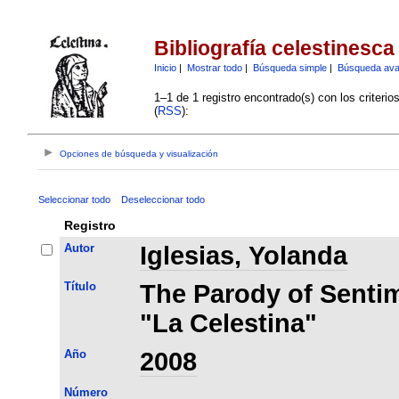
Bibliografía celestinesca
Inicio
|
Mostrar todo
|
Búsqueda simple
|
Búsqueda av
1–1 de 1 registro encontrado(s) con los criteri
(
RSS
):
Opciones de búsqueda y visualización
Seleccionar todo
Deseleccionar todo
Registro
Autor
Iglesias, Yolanda
Título
The Parody of Senti
"La Celestina"
Año
2008
Número