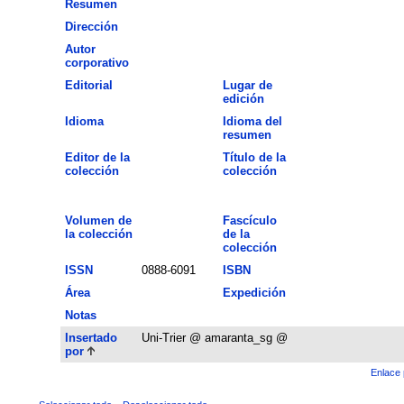
Resumen
Dirección
Autor
corporativo
Editorial
Lugar de
edición
Idioma
Idioma del
resumen
Editor de la
Título de la
colección
colección
Volumen de
Fascículo
la colección
de la
colección
ISSN
0888-6091
ISBN
Área
Expedición
Notas
Insertado
Uni-Trier @ amaranta_sg @
por
Enlace 