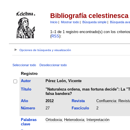
Bibliografía celestinesca
Inicio
|
Mostrar todo
|
Búsqueda simple
|
Búsqueda av
1–1 de 1 registro encontrado(s) con los criteri
(
RSS
):
Opciones de búsqueda y visualización
Seleccionar todo
Deseleccionar todo
Registro
Autor
Pérez León, Vicente
Título
"Naturaleza ordena, mas fortuna decide": La "
falsa bandera?
Año
2012
Revista
Confluencia: Revista
Número
27
Fascículo
2
Palabras
Ortodoxia
;
Heterodoxia
;
Interpretación
clave