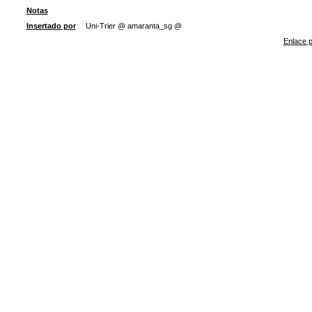
Notas
Insertado por
Uni-Trier @ amaranta_sg @
Enlace p