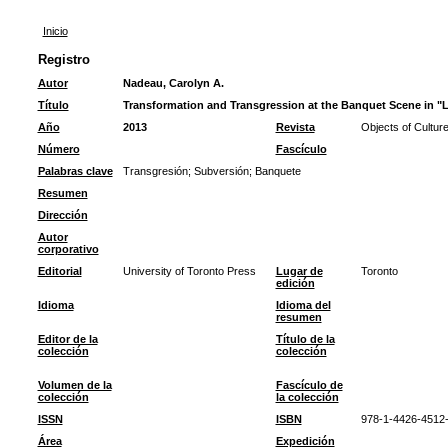
Inicio
Registro
Autor
Nadeau, Carolyn A.
Título
Transformation and Transgression at the Banquet Scene in "L
Año
2013
Revista
Objects of Culture
Número
Fascículo
Palabras clave
Transgresión
;
Subversión
;
Banquete
Resumen
Dirección
Autor
corporativo
Editorial
University of Toronto Press
Lugar de
Toronto
edición
Idioma
Idioma del
resumen
Editor de la
Título de la
colección
colección
Volumen de la
Fascículo de
colección
la colección
ISSN
ISBN
978-1-4426-4512
Área
Expedición