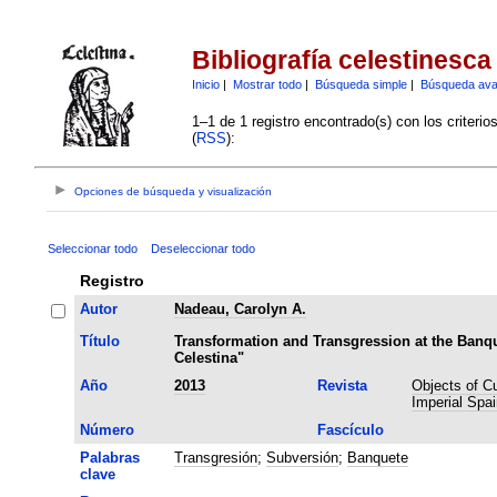
Bibliografía celestinesca
Inicio
|
Mostrar todo
|
Búsqueda simple
|
Búsqueda av
1–1 de 1 registro encontrado(s) con los criteri
(
RSS
):
Opciones de búsqueda y visualización
Seleccionar todo
Deseleccionar todo
Registro
Autor
Nadeau, Carolyn A.
Título
Transformation and Transgression at the Banq
Celestina"
Año
2013
Revista
Objects of Cul
Imperial Spai
Número
Fascículo
Palabras
Transgresión
;
Subversión
;
Banquete
clave